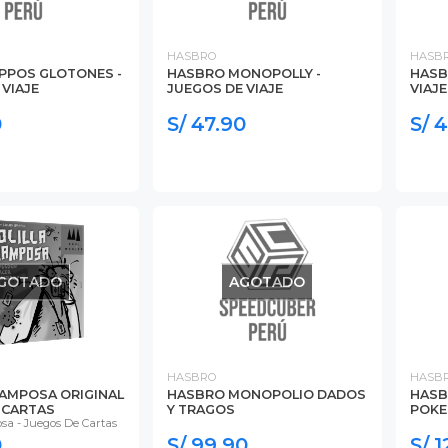
HASBRO
HASB
PPOS GLOTONES -
HASBRO MONOPOLLY -
HASB
 VIAJE
JUEGOS DE VIAJE
VIAJE
0
S/ 47.90
S/ 
GOTADO
AGOTADO
HASBRO
HASB
RAMPOSA ORIGINAL
HASBRO MONOPOLIO DADOS
HASB
E CARTAS
Y TRAGOS
POK
osa - Juegos De Cartas
0
S/ 99.90
S/ 