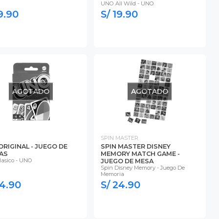
UNO All Wild - UNO
9.90
S/ 19.90
AGOTADO
AGOTADO
SPIN MASTER
ORIGINAL - JUEGO DE
SPIN MASTER DISNEY
AS
MEMORY MATCH GAME -
asico - UNO
JUEGO DE MESA
Spin Disney Memory - Juego De
Memoria
24.90
S/ 24.90