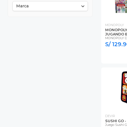
Marca
MONOPOLY
MONOPOLY
JUGANDO 
MONOPOLY D
S/ 129.
DEVIR
SUSHI GO 
Juego Sushi G