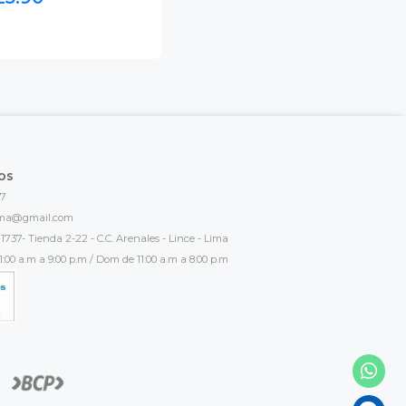
os
17
ima@gmail.com
1737- Tienda 2-22 - C.C. Arenales - Lince - Lima
:00 a.m a 9:00 p.m / Dom de 11:00 a.m a 8:00 p.m