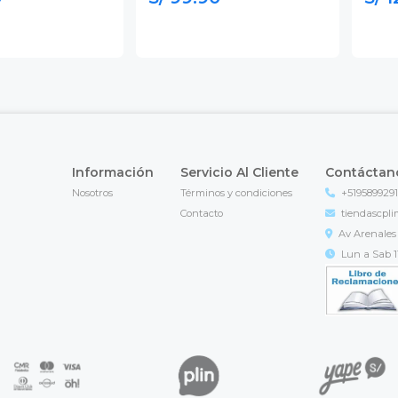
Información
Servicio Al Cliente
Contáctan
Nosotros
Términos y condiciones
+519589929
Contacto
tiendascpl
Av Arenales 
Lun a Sab 11