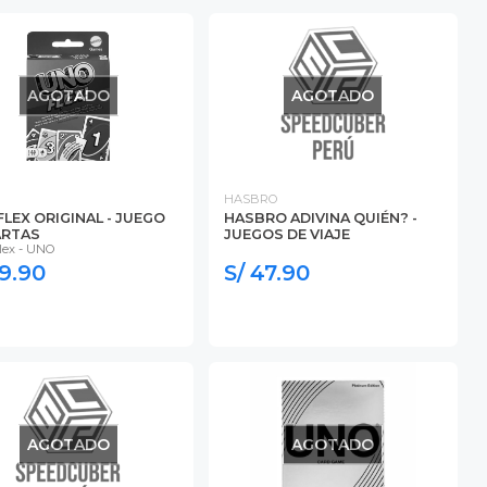
AGOTADO
AGOTADO
HASBRO
LEX ORIGINAL - JUEGO
HASBRO ADIVINA QUIÉN? -
ARTAS
JUEGOS DE VIAJE
lex - UNO
29.90
S/ 47.90
AGOTADO
AGOTADO