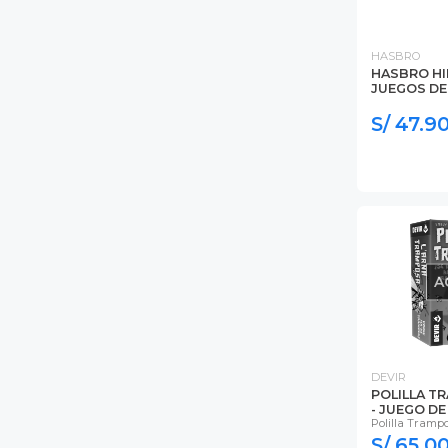
HASBRO
HASBRO HI
JUEGOS DE
S/ 47.9
A
DEVIR
POLILLA T
- JUEGO D
Polilla Tramp
S/ 65.0