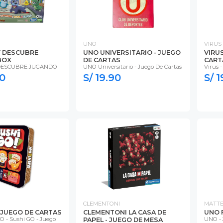
UNO
VIRUS
 DESCUBRE
UNO UNIVERSITARIO - JUEGO
VIRUS
BOX
DE CARTAS
CART
ESCUBRE JUGANDO
UNO Universitario - Juego De Cartas
Virus -
90
S/ 19.90
S/ 1
CLEMENTONI
MATTE
- JUEGO DE CARTAS
CLEMENTONI LA CASA DE
UNO F
O - Sushi GO - Juego
UNO - 
PAPEL - JUEGO DE MESA