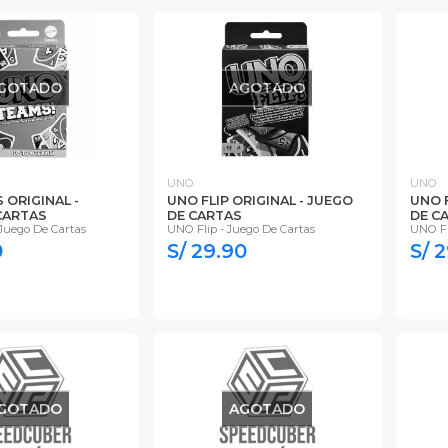
GOTADO
AGOTADO
UNO
UNO
 ORIGINAL -
UNO FLIP ORIGINAL - JUEGO
UNO F
CARTAS
DE CARTAS
DE C
Juego De Cartas
UNO Flip - Juego De Cartas
UNO F
0
S/ 29.90
S/ 
GOTADO
AGOTADO