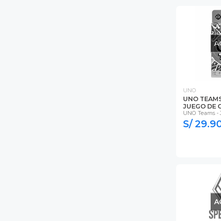
A
UNO
UNO TEAMS
JUEGO DE 
UNO Teams - 
S/ 29.9
A