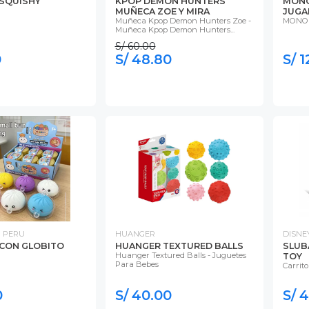
SQUISHY
KPOP DEMON HUNTERS
MONO
MUÑECA ZOE Y MIRA
JUGA
Muñeca Kpop Demon Hunters Zoe -
MONO
Muñeca Kpop Demon Hunters...
S/ 60.00
0
S/ 48.80
S/ 
 PERU
HUANGER
DISNE
CON GLOBITO
HUANGER TEXTURED BALLS
SLUB
Huanger Textured Balls - Juguetes
TOY
Para Bebes
Carrit
0
S/ 40.00
S/ 