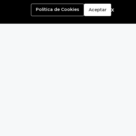
MON
x
Política de Cookies
Aceptar
MON MB MOLINO
ESTRE
cabezas - Pokemon Armable
199.90
os
17
ima@gmail.com
1737- Tienda 2-22 - C.C. Arenales - Lince - Lima
:00 a.m a 9:00 p.m / Dom de 11:00 a.m a 8:00 p.m