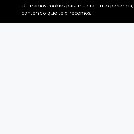
Fives and Fre
Utilizamos cookies para mejorar tu experiencia, 
Figura Arti
contenido que te ofrecemos.
At Freddy’s
FIVES
S/ 79.9