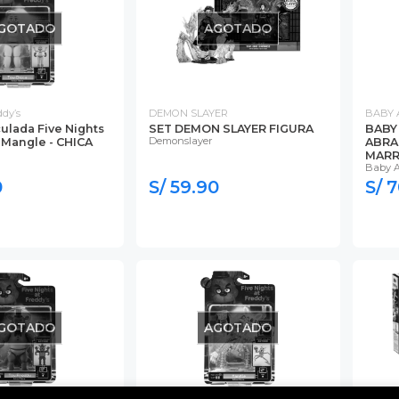
GOTADO
AGOTADO
ddy’s
DEMON SLAYER
BABY 
culada Five Nights
SET DEMON SLAYER FIGURA
BABY
Demonslayer
 Mangle - CHICA
ABRA
MAR
Baby A
0
S/ 59.90
S/ 
GOTADO
AGOTADO