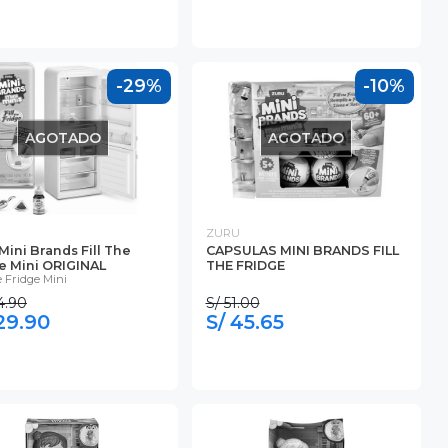
-29%
-10%
AGOTADO
AGOTADO
ZURU
Mini Brands Fill The
CAPSULAS MINI BRANDS FILL
e Mini ORIGINAL
THE FRIDGE
e Fridge Mini
4.90
S/ 51.00
129.90
S/ 45.65