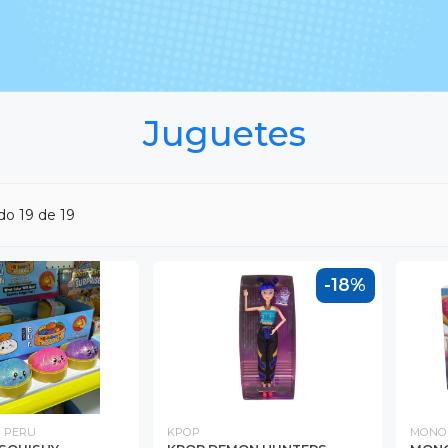
Juguetes
ndo
19
de 19
-18%
 PERU
KPOP
MONO