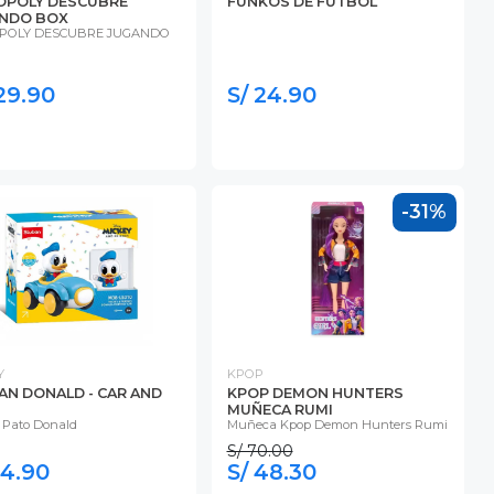
POLY DESCUBRE
FUNKOS DE FUTBOL
NDO BOX
POLY DESCUBRE JUGANDO
129.90
S/ 24.90
-31%
Y
KPOP
AN DONALD - CAR AND
KPOP DEMON HUNTERS
MUÑECA RUMI
o Pato Donald
Muñeca Kpop Demon Hunters Rumi
S/ 70.00
44.90
S/ 48.30