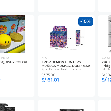
-18%
 PERU
KPOP
ZURU
SQUISHY COLOR
KPOP DEMON HUNTERS
Zuru 
MUÑECA MUSICAL SORPRESA
Fridg
Kpop Demon Hunter Sorpresa
Fill Th
S/ 75.00
S/ 18
0
S/ 61.01
S/ 