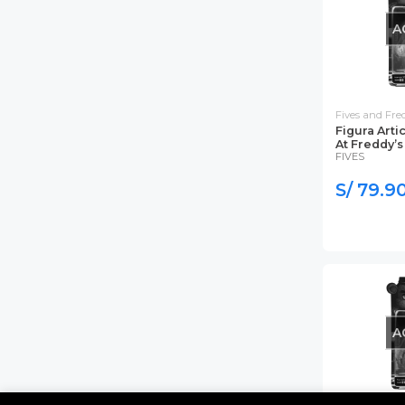
A
Fives and Fre
Figura Arti
At Freddy’s
FIVES
S/ 79.9
A