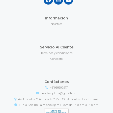
Información
Nosotros
Servicio Al Cliente
Términos y condiciones
Contacto
Contáctanos
+51958992917
tiendascplima@gmail.com
Av Arenales 1737- Tienda 2-22 - C.C. Arenales - Lince - Lima
Lun a Sab 11:00 a.m a 9:00 p.m / Dom de 11:00 a.m a 8:00 p.m