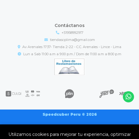
Contáctanos
+51958992917
tiendascplima@gmail.com
Av Arenales 1737- Tienda 2-22 - C.C. Arenales - Lince - Lima
Lun a Sab 11:00 a.m a 9:00 p.m / Dom de 11:00 a.m a 8:00 p.m
Speedcuber Peru © 2026
Utilizamos cookies para mejorar tu experiencia, optimizar