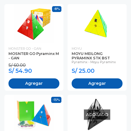
-8%
MONSTER GO - GAN
MOYU
MOSNTER GO Pyraminx M
MOYU MEILONG
- GAN
PYRAMINX STK BST
Pyraminx - Moyu Pyraminx
S/ 60.00
S/ 54.90
S/ 25.00
Agregar
Agregar
-15%
AGOTADO