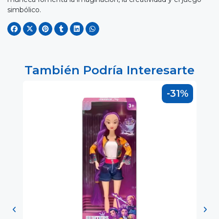
simbólico.
También Podría Interesarte
8%
-31%