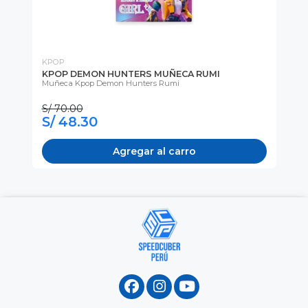
KPOP
KP
KPOP DEMON HUNTERS MUÑECA RUMI
KP
on
Muñeca Kpop Demon Hunters Rumi
Mu
Hun
S/ 70.00
S/
S/ 48.30
S
Agregar al carro