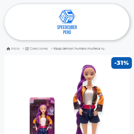
Kpop demon hunters muñeca rumi
Inicio
Colecciones
-31%