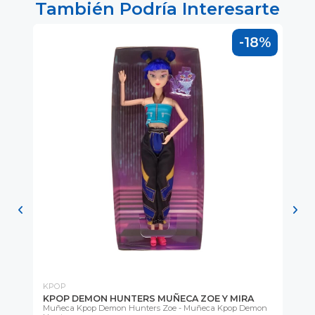
También Podría Interesarte
0%
-18%
KPOP
YJ
KPOP DEMON HUNTERS MUÑECA ZOE Y MIRA
YJ
Muñeca Kpop Demon Hunters Zoe - Muñeca Kpop Demon
Ra