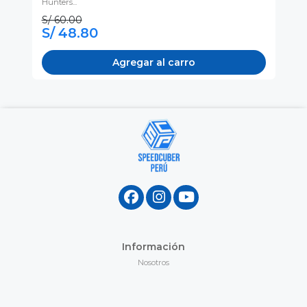
Hunters...
S/ 60.00
S/ 48.80
S
Agregar al carro
Información
Nosotros