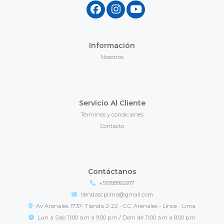
Información
Nosotros
Servicio Al Cliente
Términos y condiciones
Contacto
Contáctanos
+51958992917
tiendascplima@gmail.com
Av Arenales 1737- Tienda 2-22 - C.C. Arenales - Lince - Lima
Lun a Sab 11:00 a.m a 9:00 p.m / Dom de 11:00 a.m a 8:00 p.m