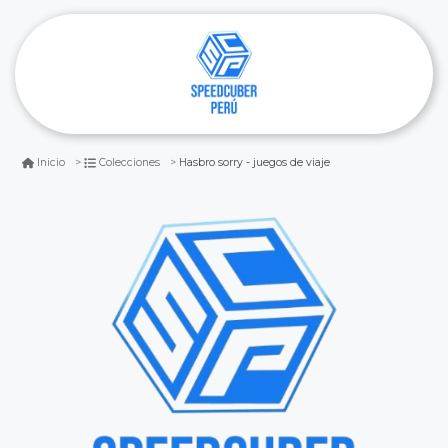
Hasbro sorry - juegos de viaje
Inicio
Colecciones