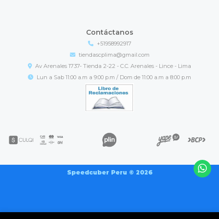
Contáctanos
+51958992917
tiendascplima@gmail.com
Av Arenales 1737- Tienda 2-22 - C.C. Arenales - Lince - Lima
Lun a Sab 11:00 a.m a 9:00 p.m / Dom de 11:00 a.m a 8:00 p.m
Speedcuber Peru © 2026