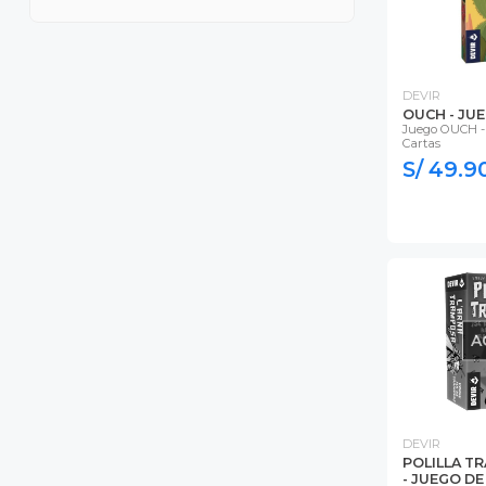
DEVIR
OUCH - JU
Juego OUCH -
Cartas
S/ 49.9
A
DEVIR
POLILLA T
- JUEGO D