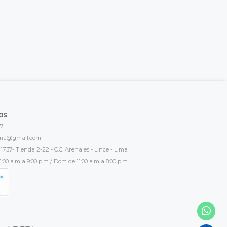
os
17
ima@gmail.com
1737- Tienda 2-22 - C.C. Arenales - Lince - Lima
:00 a.m a 9:00 p.m / Dom de 11:00 a.m a 8:00 p.m