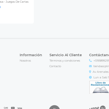
osa - Juegos De Cartas
0
Información
Servicio Al Cliente
Contáctan
Nosotros
Términos y condiciones
+519589929
Contacto
tiendascpl
Av Arenales 
Lun a Sab 11