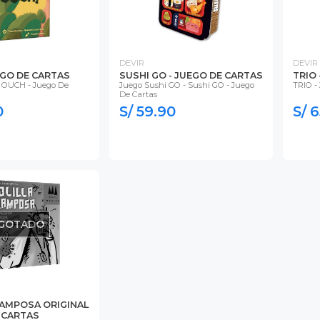
DEVIR
DEVIR
EGO DE CARTAS
SUSHI GO - JUEGO DE CARTAS
TRIO
 OUCH - Juego De
Juego Sushi GO - Sushi GO - Juego
TRIO -
De Cartas
0
S/ 59.90
S/ 
GOTADO
RAMPOSA ORIGINAL
E CARTAS