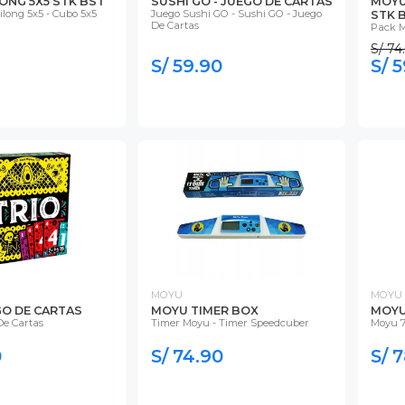
ONG 5X5 STK BST
SUSHI GO - JUEGO DE CARTAS
MOYU
ilong 5x5 - Cubo 5x5
Juego Sushi GO - Sushi GO - Juego
STK 
De Cartas
Pack M
S/ 74
S/ 59.90
S/ 
MOYU
MOYU
GO DE CARTAS
MOYU TIMER BOX
MOYU
De Cartas
Timer Moyu - Timer Speedcuber
Moyu 7
0
S/ 74.90
S/ 