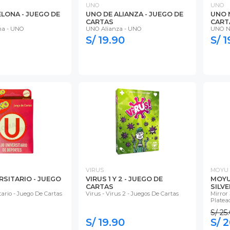
UNO
UNO
LONA - JUEGO DE
UNO DE ALIANZA - JUEGO DE
UNO 
CARTAS
CART
na - UNO
UNO Alianza - UNO
UNO NO
S/ 19.90
S/ 1
VIRUS
MOYU
RSITARIO - JUEGO
VIRUS 1 Y 2 - JUEGO DE
MOYU
CARTAS
SILVE
ario - Juego De Cartas
Virus - Virus 2 - Juegos De Cartas
Mirror 
Platea
S/ 25
S/ 19.90
S/ 