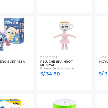
BRAINT ROT
MOYU
VERO SORPRESA
PELUCHE BRAINROT -
MOYU
MUSICAL
Brainrot Peluche Musical
0
S/ 34.90
S/ 