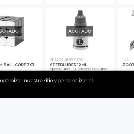
GOTADO
AGOTADO
SPEEDCUBER PERU
N/A
M BALL-CORE 3X3
SPEEDLUBER 12ML
ZOOT
SpeedLluber - Lubricante De Cubos
l Core - Moyu 3x3
ubo 3x3
optimizar nuestro sitio y personalizar el
0
S/ 12.00
S/ 
GOTADO
AGOTADO