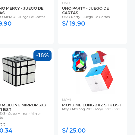
UNO
NO MERCY - JUEGO DE
UNO PARTY - JUEGO DE
AS
CARTAS
 MERCY - Juego De Cartas
UNO Party - Juego De Cartas
9.90
S/ 19.90
-18%
MOYU
 MEILONG MIRROR 3X3
MOYU MEILONG 2X2 STK BST
Moyu Meilong 2X2 - Moyu 2x2 - 2x2
R BST
3x3 - Cubo Mirror - Mirror
do
.00
20.34
S/ 25.00