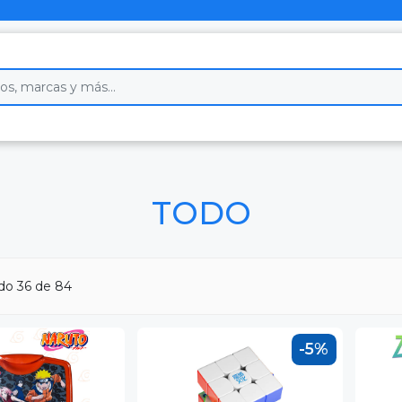
TODO
ndo
36
de 84
-5%