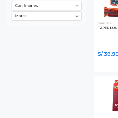
Con Imanes
Marca
NARUTO
TAPER LO
S/ 39.9