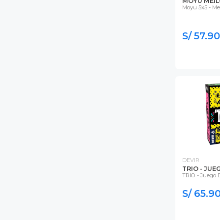
MOYU MEIL
Moyu 5x5 - Me
S/ 57.90
DEVIR
TRIO - JUE
TRIO - Juego 
S/ 65.9