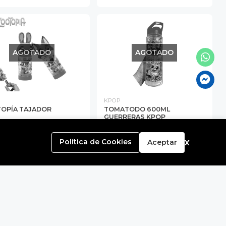
AGOTADO
AGOTADO
KPOP
OPÍA TAJADOR
TOMATODO 600ML
GUERRERAS KPOP
14.90
S/ 14.90
x
Política de Cookies
Aceptar
AGOTADO
AGOTADO