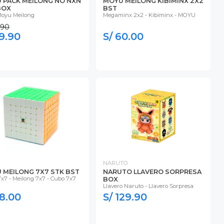
 PACK MEILONG NO NXN
MOYU MEILONG KIBIMINX 2X2
BOX
BST
oyu Meilong
Megaminx 2x2 - Kibiminx - MOYU
.90
59.90
S/ 60.00
NARUTO
 MEILONG 7X7 STK BST
NARUTO LLAVERO SORPRESA
x7 - Meilong 7x7 - Cubo 7x7
BOX
Llavero Naruto - Llavero Sorpresa
78.00
S/ 129.90