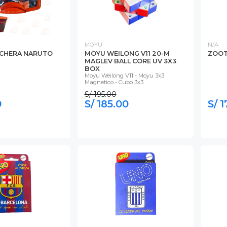
MOYU
N/A
NCHERA NARUTO
MOYU WEILONG V11 20-M
ZOOT
MAGLEV BALL CORE UV 3X3
BOX
Moyu Weilong V11 - Moyu 3x3
Magnetico - Cubo 3x3
S/ 195.00
0
S/ 185.00
S/ 1