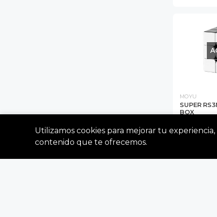
A
MOYU
SUPER RS3
BOX
Moyu RS3M Bal
Magnetico - C
Utilizamos cookies para mejorar tu experiencia, 
S/ 95.0
contenido que te ofrecemos.
A