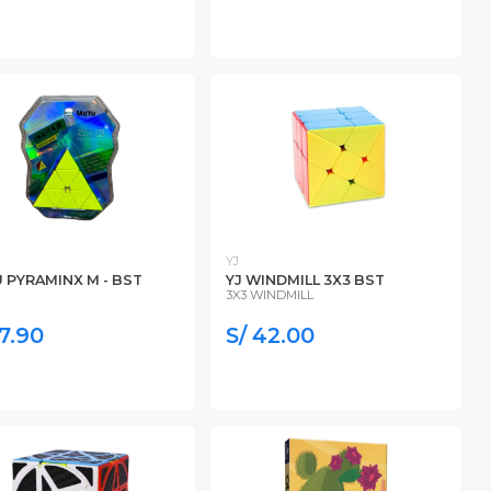
YJ
 PYRAMINX M - BST
YJ WINDMILL 3X3 BST
3X3 WINDMILL
37.90
S/ 42.00