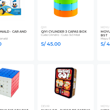
QIYI
MOYU
NALD - CAR AND
QIYI CYLINDER 3 CAPAS BOX
MOYU
Cubo Cilindro - Cubo 3x3 Mod
BST
Donald
Moyu P
0
S/ 45.00
S/ 
DEVIR
MOYU