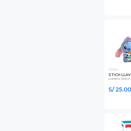
STICH
STICH LLA
Llavero Stitch
S/ 25.0