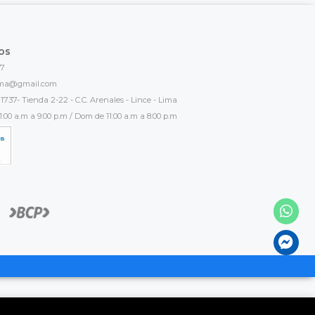
os
17
ima@gmail.com
1737- Tienda 2-22 - C.C. Arenales - Lince - Lima
:00 a.m a 9:00 p.m / Dom de 11:00 a.m a 8:00 p.m