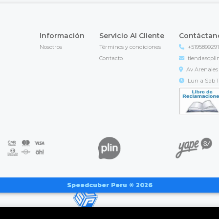
Información
Servicio Al Cliente
Contáctan
Nosotros
Términos y condiciones
+519589929
Contacto
tiendascpl
Av Arenales 
Lun a Sab 11
Speedcuber Peru © 2026