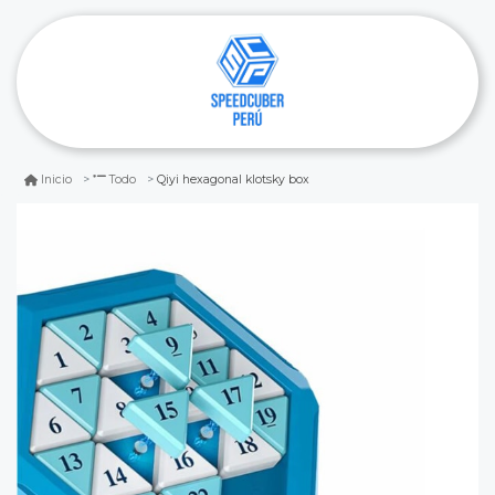
Qiyi hexagonal klotsky box
Inicio
Todo