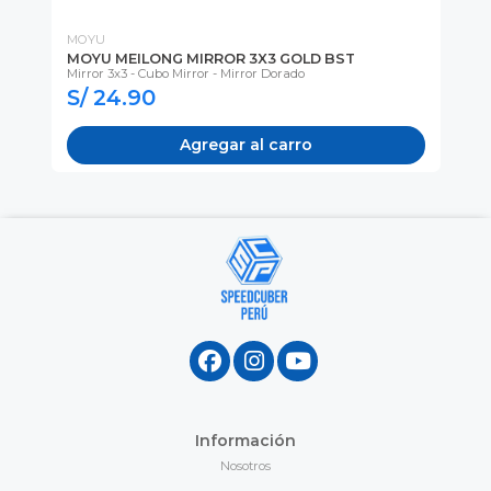
MOYU
QIY
MOYU MEILONG MIRROR 3X3 GOLD BST
QI
Mirror 3x3 - Cubo Mirror - Mirror Dorado
Cub
S/ 24.90
S
Agregar al carro
Información
Nosotros