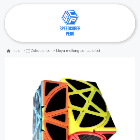
Moyu meilong pentacle bst
Inicio
Colecciones