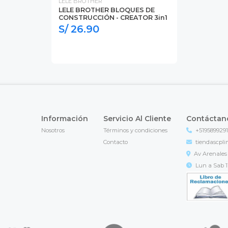
LELE BROTHER
LELE BROTHER BLOQUES DE
CONSTRUCCIÓN - CREATOR 3in1
S/ 26.90
Información
Servicio Al Cliente
Contáctan
Nosotros
Términos y condiciones
+519589929
Contacto
tiendascpl
Av Arenales 
Lun a Sab 11