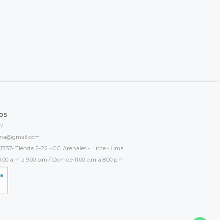
os
17
ima@gmail.com
1737- Tienda 2-22 - C.C. Arenales - Lince - Lima
:00 a.m a 9:00 p.m / Dom de 11:00 a.m a 8:00 p.m