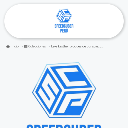
Lele brother bloques de construcción - creator 3in1
Inicio
Colecciones