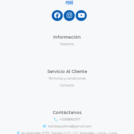
Información
Nosotros
Servicio Al Cliente
Términos y condiciones
Contacto
Contáctanos
+51958992917
tiendascplima@gmail.com
Av Arenales 1737- Tienda 2-22 - C.C. Arenales - Lince - Lima