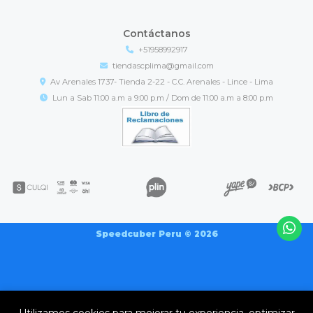
Contáctanos
+51958992917
tiendascplima@gmail.com
Av Arenales 1737- Tienda 2-22 - C.C. Arenales - Lince - Lima
Lun a Sab 11:00 a.m a 9:00 p.m / Dom de 11:00 a.m a 8:00 p.m
Speedcuber Peru © 2026