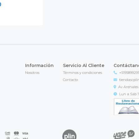
0
Información
Servicio Al Cliente
Contáctan
Nosotros
Términos y condiciones
+519589929
Contacto
tiendascpl
Av Arenales 
Lun a Sab 11