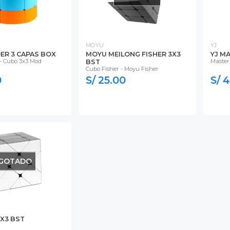
MOYU
YJ
DER 3 CAPAS BOX
MOYU MEILONG FISHER 3X3
YJ M
 - Cubo 3x3 Mod
Maste
BST
Cubo Fisher - Moyu Fisher
0
S/ 25.00
S/ 
GOTADO
3X3 BST