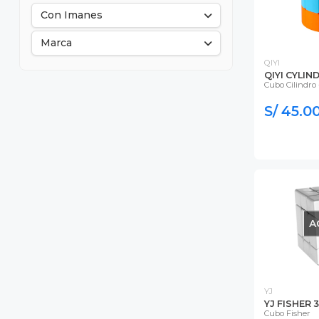
Con Imanes
Marca
QIYI
QIYI CYLIN
Cubo Cilindro
S/ 45.0
A
YJ
YJ FISHER 
Cubo Fisher