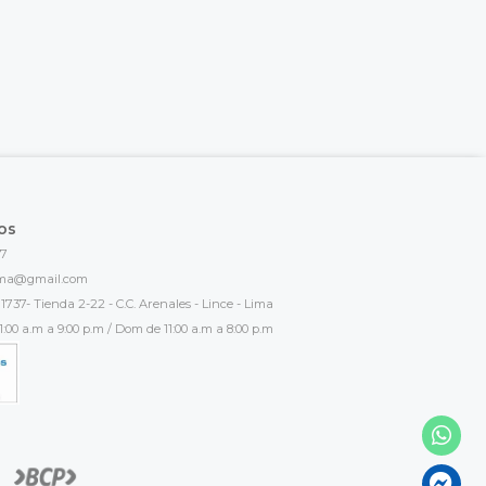
os
17
ima@gmail.com
1737- Tienda 2-22 - C.C. Arenales - Lince - Lima
:00 a.m a 9:00 p.m / Dom de 11:00 a.m a 8:00 p.m