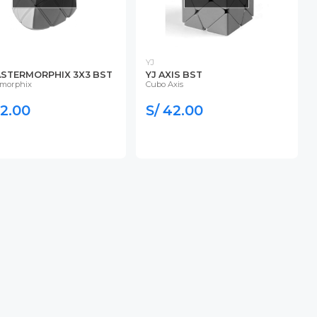
YJ
ASTERMORPHIX 3X3 BST
YJ AXIS BST
rmorphix
Cubo Axis
42.00
S/ 42.00