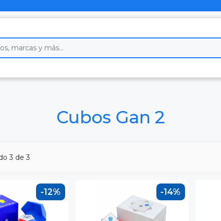
Cubos Gan 2
ndo
3
de 3
-12%
-14%