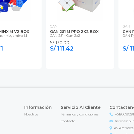
GAN
GAN
INX M V2 BOX
GAN 251 M PRO 2X2 BOX
GAN 
x - Megaminx M
GAN 251 - Gan 2x2
GAN P
S/ 130.00
71
S/ 111.42
S/ 1
Información
Servicio Al Cliente
Contáctan
Nosotros
Términos y condiciones
+519589929
Contacto
tiendascpl
Av Arenales 