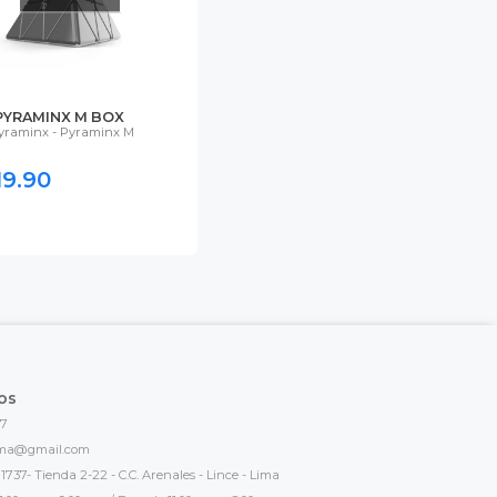
PYRAMINX M BOX
yraminx - Pyraminx M
19.90
os
17
ima@gmail.com
1737- Tienda 2-22 - C.C. Arenales - Lince - Lima