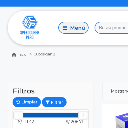
Cubos gan 2
Inicio
Filtros
Mostra
Limpiar
Filtrar
S/ 111.42
S/ 206.71