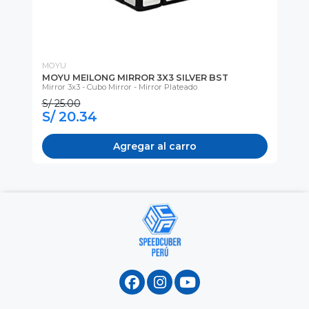
MOYU
MO
MOYU MEILONG MIRROR 3X3 SILVER BST
MO
Mirror 3x3 - Cubo Mirror - Mirror Plateado
Me
S/ 25.00
S/ 20.34
S
Agregar al carro