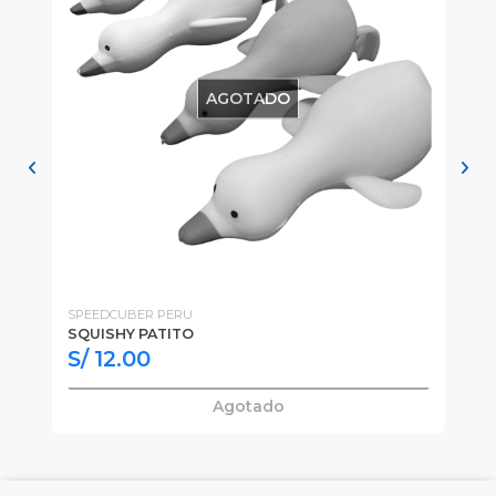
AGOTADO
SPEEDCUBER PERU
SQUISHY PATITO
DU
S/ 12.00
S
Agotado