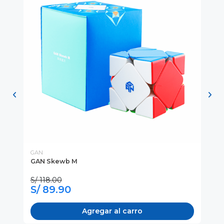
GAN
MO
GAN Skewb M
TI
Ti
S/ 118.00
S/
S/ 89.90
S
Agregar al carro