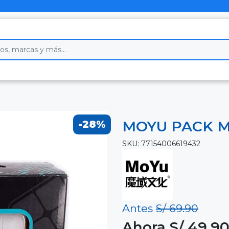
MOYU PACK M
-28%
SKU: 77154006619432
Antes
S/ 69.90
Ahora S/ 49.9