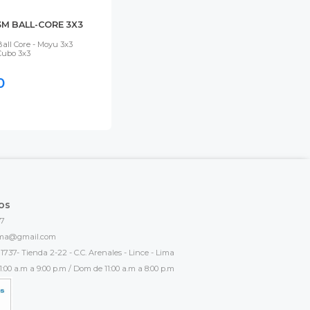
M BALL-CORE 3X3
ll Core - Moyu 3x3
Cubo 3x3
0
os
17
ima@gmail.com
1737- Tienda 2-22 - C.C. Arenales - Lince - Lima
:00 a.m a 9:00 p.m / Dom de 11:00 a.m a 8:00 p.m