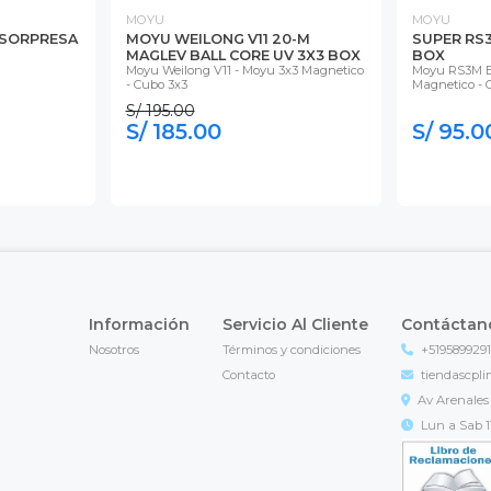
MOYU
MOYU
 SORPRESA
MOYU WEILONG V11 20-M
SUPER RS3
MAGLEV BALL CORE UV 3X3 BOX
BOX
Moyu Weilong V11 - Moyu 3x3 Magnetico
Moyu RS3M Ba
- Cubo 3x3
Magnetico - 
S/ 195.00
S/ 185.00
S/ 95.0
Información
Servicio Al Cliente
Contáctan
Nosotros
Términos y condiciones
+519589929
Contacto
tiendascpl
Av Arenales 
Lun a Sab 11