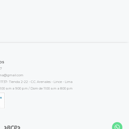
os
17
ima@gmail.com
1737- Tienda 2-22 - C.C. Arenales - Lince - Lima
:00 a.m a 9:00 p.m / Dom de 11:00 a.m a 8:00 p.m