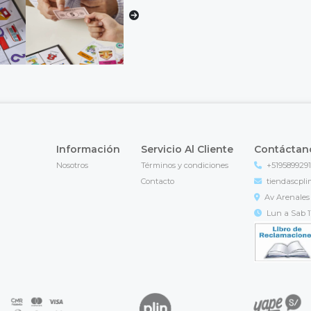
Información
Servicio Al Cliente
Contáctan
Nosotros
Términos y condiciones
+519589929
Contacto
tiendascpl
Av Arenales 
Lun a Sab 11