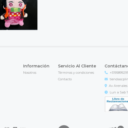
Información
Servicio Al Cliente
Contáctan
Nosotros
Términos y condiciones
+519589929
Contacto
tiendascpl
Av Arenales 
Lun a Sab 11