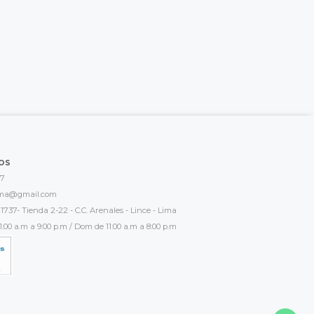
os
17
ima@gmail.com
1737- Tienda 2-22 - C.C. Arenales - Lince - Lima
:00 a.m a 9:00 p.m / Dom de 11:00 a.m a 8:00 p.m