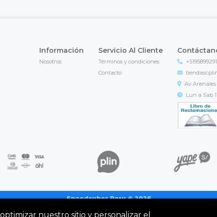
Información
Servicio Al Cliente
Contáctan
Nosotros
Términos y condiciones
+519589929
Contacto
tiendascpl
Av Arenales 
Lun a Sab 11
Speedcuber Peru © 2026
optimizar nuestro sitio y personalizar el