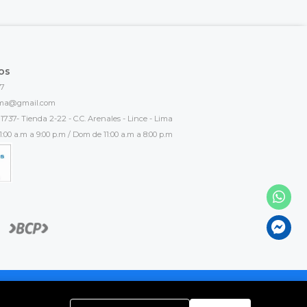
os
17
ima@gmail.com
1737- Tienda 2-22 - C.C. Arenales - Lince - Lima
:00 a.m a 9:00 p.m / Dom de 11:00 a.m a 8:00 p.m