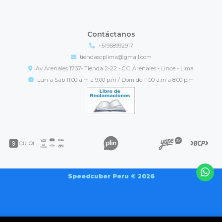
Contáctanos
+51958992917
tiendascplima@gmail.com
Av Arenales 1737- Tienda 2-22 - C.C. Arenales - Lince - Lima
Lun a Sab 11:00 a.m a 9:00 p.m / Dom de 11:00 a.m a 8:00 p.m
Speedcuber Peru © 2026