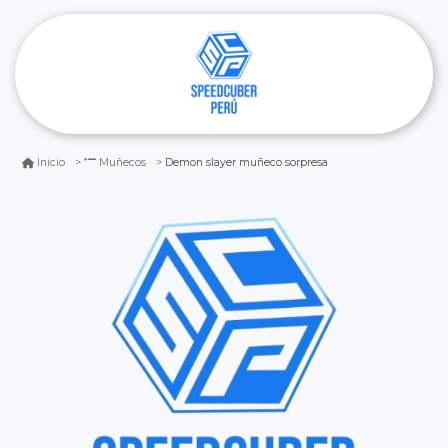
Demon slayer muñeco sorpresa
Inicio
Muñecos