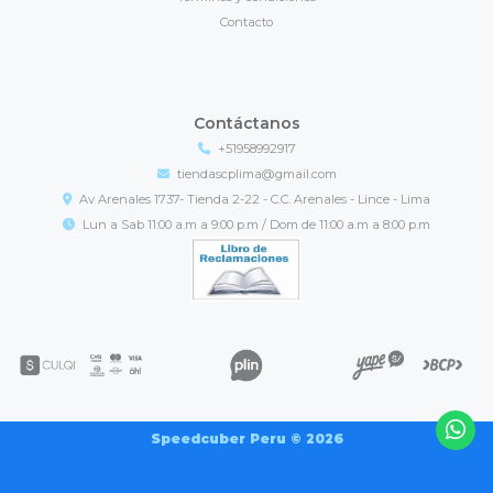
Contacto
Contáctanos
+51958992917
tiendascplima@gmail.com
Av Arenales 1737- Tienda 2-22 - C.C. Arenales - Lince - Lima
Lun a Sab 11:00 a.m a 9:00 p.m / Dom de 11:00 a.m a 8:00 p.m
Speedcuber Peru © 2026