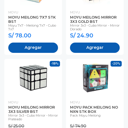
MOYU
MOYU
MOYU MEILONG 7X7 STK
MOYU MEILONG MIRROR
BST
3X3 GOLD BST
Moyu 7x7 - Meilong 7x7 - Cubo
Mirror 3x3 - Cubo Mirror - Mirror
7x7
Dorado
S/ 78.00
S/ 24.90
Agregar
Agregar
-18%
-20%
MOYU
MOYU
MOYU MEILONG MIRROR
MOYU PACK MEILONG NO
3X3 SILVER BST
NXN STK BOX
Mirror 3x3 - Cubo Mirror - Mirror
Pack Moyu Meilong
Plateado
S/ 25.00
S/ 74.90