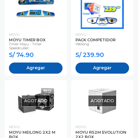
MOYU
MOYU
MOYU TIMER BOX
PACK COMPETIDOR
Timer Moyu - Timer
Weilong
Speedcuber
S/ 74.90
S/ 239.90
Agregar
Agregar
AGOTADO
AGOTADO
MOYU
MOYU
MOYU MEILONG 2X2 M
MOYU RS2M EVOLUTION
BOX
2X2 BOX