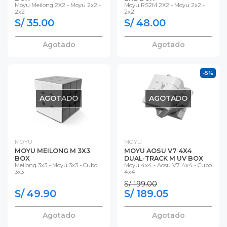
Moyu Meilong 2X2 - Moyu 2x2 -
Moyu RS2M 2X2 - Moyu 2x2 -
2x2
2x2
S/ 35.00
S/ 48.00
Agotado
Agotado
-5%
AGOTADO
AGOTADO
MOYU
MOYU
MOYU MEILONG M 3X3
MOYU AOSU V7 4X4
BOX
DUAL-TRACK M UV BOX
Meilong 3x3 - Moyu 3x3 - Cubo
Moyu 4x4 - Aosu V7 4x4 - Cubo
3x3
4x4
S/ 199.00
S/ 49.90
S/ 189.05
Agotado
Agotado