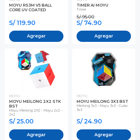
MOYU RS3M V5 BALL
TIMER AI MOYU
Timer
CORE UV COATED
S/ 95.00
S/ 119.90
S/ 74.90
Agregar
Agregar
MOYU
MOYU
MOYU MEILONG 2X2 STK
MOYU MEILONG 3X3 BST
Meilong 3x3 - Moyu 3x3 - Cubo
BST
3x3
Moyu Meilong 2X2 - Moyu 2x2 -
2x2
S/ 25.00
S/ 24.90
Agregar
Agregar