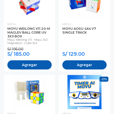
MOYU
MOYU
MOYU WEILONG V11 20-M
MOYU AOSU 4X4 V7
MAGLEV BALL CORE UV
SINGLE TRACK
3X3 BOX
Moyu Weilong V11 - Moyu 3x3
Magnetico - Cubo 3x3
S/ 195.00
S/ 185.00
S/ 129.00
Agregar
Agregar
-21%
MOYU
MOYU